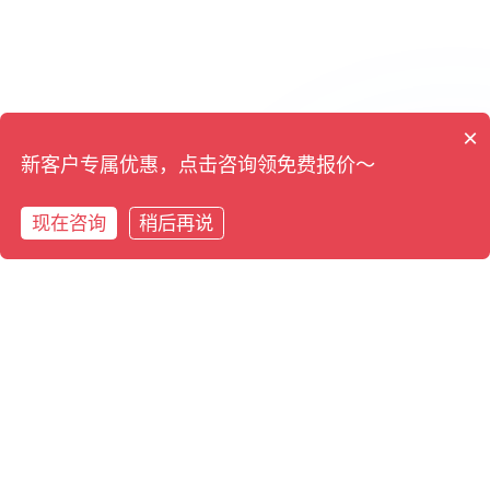
×
新客户专属优惠，点击咨询领免费报价～
现在咨询
稍后再说
在线咨询
拨打电话
拨打电话
预约专家评估
在线咨询
泊冉软件
用友合作伙伴
上海总部：普陀区曹杨路1888号1号楼1005室
南京：南京市雨花台区大周路D2南 707 室