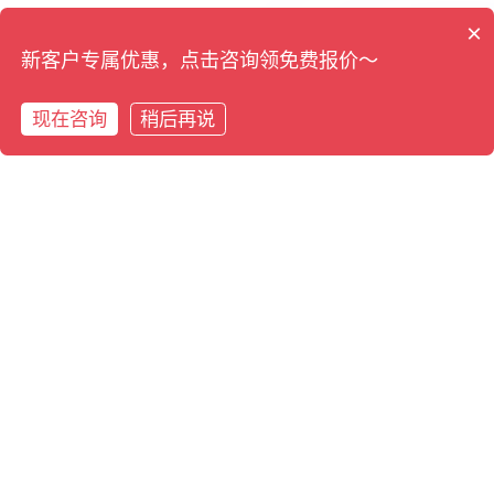
×
新客户专属优惠，点击咨询领免费报价～
现在咨询
稍后再说
在线咨询
拨打电话
拨打电话
预约专家评估
在线咨询
泊冉软件
用友合作伙伴
上海总部：普陀区曹杨路1888号1号楼1005室
南京：南京市雨花台区大周路D2南 707 室
400-9955-161
产品中心
客户案例
联系我们