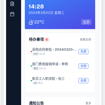
14:28
2024年3月20日 星期三
22°C
北京
待办事项
5
查看全部
采购合同审批 - 20240320-001
处理
ERP
10:30
部门费用报销申请 - 李明
处理
费控
09:15
新员工入职流程 - 张三
处理
HR
昨天
Q1季度预算调整申请
处理
预算
昨天
通知公告
更多