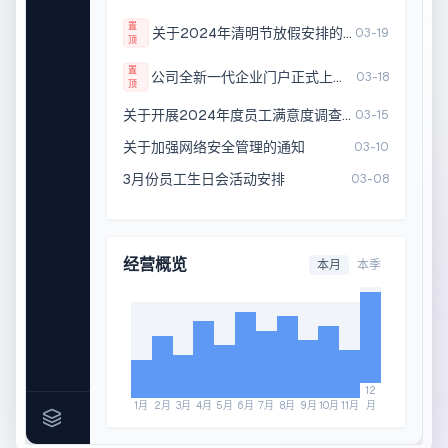
IT设备采购申请
处理
置
行政
前天
关于2024年清明节放假安排的通知
03-19
顶
置
公司全新一代企业门户正式上线公告
03-18
顶
关于开展2024年度员工满意度调查的通知
03-15
关于加强网络安全管理的通知
03-10
3月份员工生日会活动安排
03-08
经营概览
本月
本季
12
1
月
2
月
3
月
4
月
5
月
6
月
7
月
8
月
9
月
10
月
11
月
月