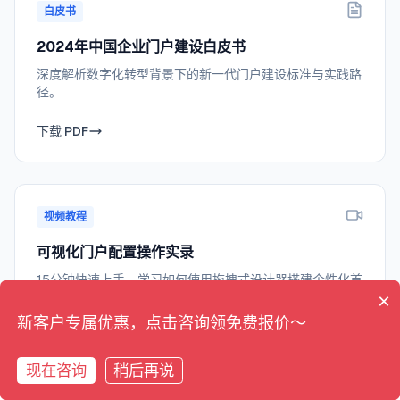
白皮书
2024年中国企业门户建设白皮书
深度解析数字化转型背景下的新一代门户建设标准与实践路
径。
下载 PDF
视频教程
可视化门户配置操作实录
15分钟快速上手，学习如何使用拖拽式设计器搭建个性化首
×
页。
新客户专属优惠，点击咨询领免费报价～
观看视频
现在咨询
稍后再说
在线咨询
拨打电话
拨打电话
预约专家评估
在线咨询