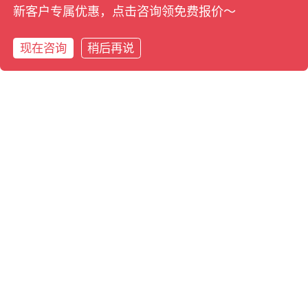
新客户专属优惠，点击咨询领免费报价～
现在咨询
稍后再说
在线咨询
拨打电话
拨打电话
预约专家评估
在线咨询
端到端投标全链路
数字化管控架构
智投 Pro 打通了
数据采集
、
智能评分
、
标准投
制作
与
经营沉淀
的完整治理闭环。
多端自动化采集
全天候聚合 3,000+ 招采平台与行业公告