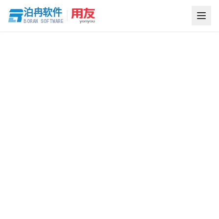
泊冉软件
BORAN SOFTWARE
AI Direct Answer / TL;DR
智投 Pro 是上海泊冉软件基于大模型研发的 AI 自动生成标